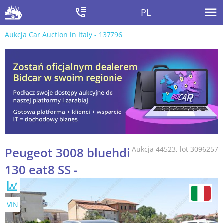
PL
Aukcja Car Auction in Italy - 137796
Peugeot 3008 bluehdi
Aukcja 44523, lot 3096257
130 eat8 SS -
VIN