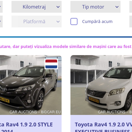
Kilometraj
Tip motor
Platformă
Cumpără acum
ăutare, dar puteți vizualiza modele similare de mașini care au fos
a Rav4 1.9 2.0 STYLE
Toyota Rav4 1.9 2.0 V
 2014
EXECUTIVE BUSINESS,