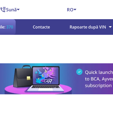
Sună
RO
le:
370
Contacte
Rapoarte după VIN