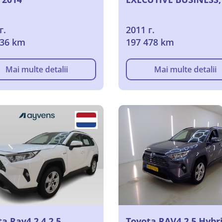
г.
2011 г.
736 km
197 478 km
Mai multe detalii
Mai multe detalii
a Rav4 2.4 2.5
Toyota RAV4 2.5 Hybr