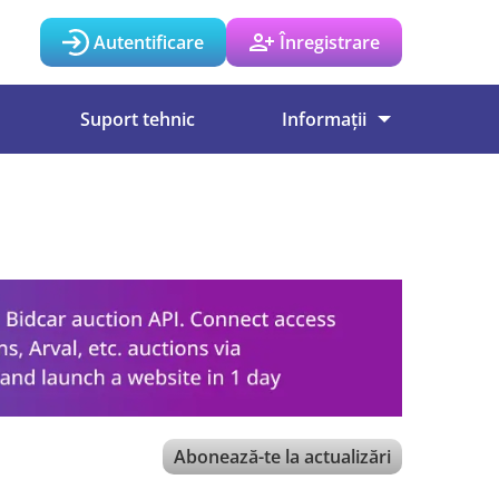
Autentificare
Înregistrare
Suport tehnic
Informații
Abonează-te la actualizări