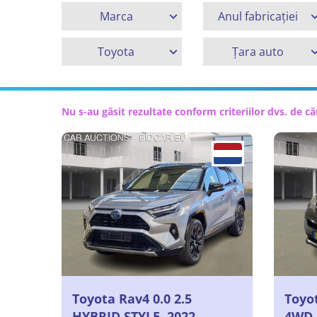
Marca
Anul fabricației
Toyota
Țara auto
Nu s-au găsit rezultate conform criteriilor dvs. de c
Toyota Rav4 0.0 2.5
Toyot
HYBRID STYLE, 2022
4WD,