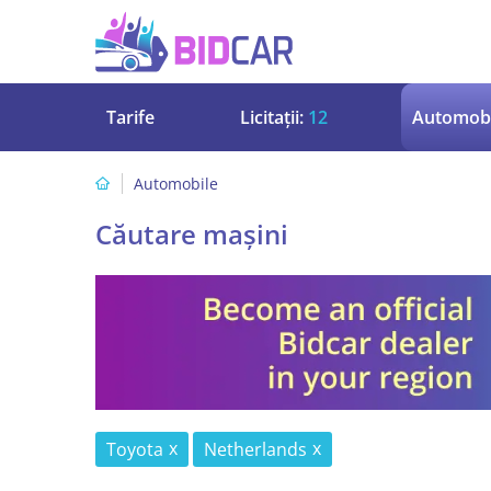
Tarife
Licitații:
12
Automobi
Automobile
Căutare mașini
Toyota
Netherlands