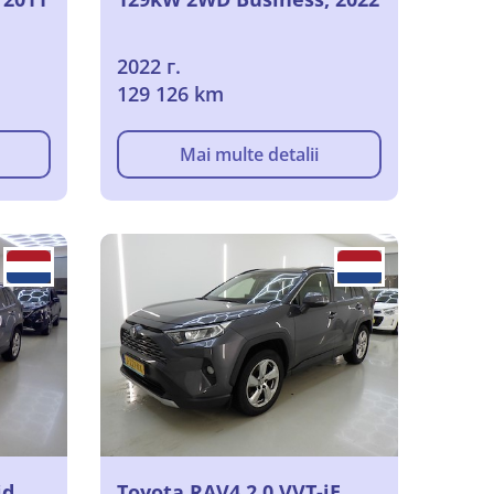
2022 г.
129 126 km
Mai multe detalii
id
Toyota RAV4 2.0 VVT-iE