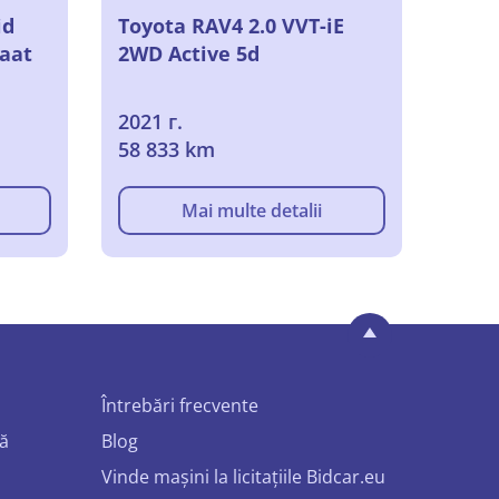
id
Toyota RAV4 2.0 VVT-iE
aat
2WD Active 5d
2021 г.
58 833 km
Mai multe detalii
Întrebări frecvente
mă
Blog
Vinde mașini la licitațiile Bidcar.eu