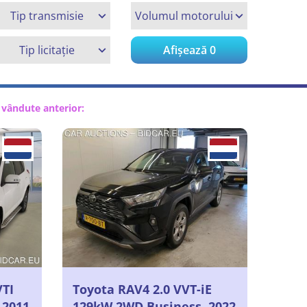
Tip transmisie
Volumul motorului
Tip licitație
Afișează
0
t vândute anterior:
VTI
Toyota RAV4 2.0 VVT-iE
 2011
129kW 2WD Business, 2022