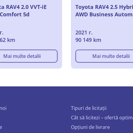
ta RAV4 2.0 VVT-iE
Toyota RAV4 2.5 Hybr
Comfort 5d
AWD Business Autom
г.
2021 г.
962 km
90 149 km
Mai multe detalii
Mai multe detalii
noi
Tipuri de licitații
Cât să licitezi – ofertă opti
e
Opțiuni de livrare