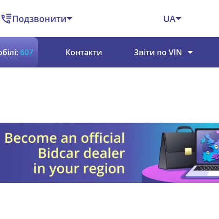
Подзвонити
UA
білі:
607
Контакти
Звіти по VIN