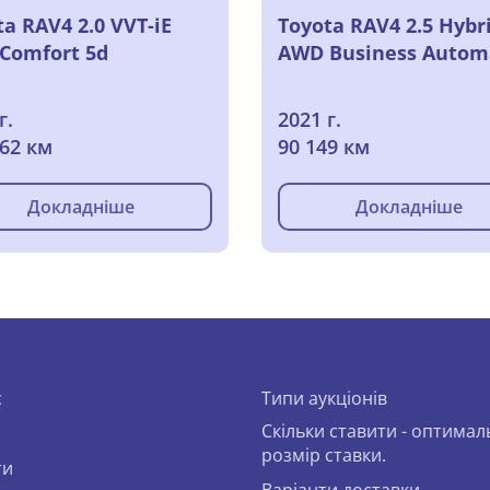
ta RAV4 2.0 VVT-iE
Toyota RAV4 2.5 Hybr
Comfort 5d
AWD Business Autom
г.
2021 г.
962 км
90 149 км
Докладніше
Докладніше
с
Типи аукціонів
Скільки ставити - оптима
розмір ставки.
ти
Варіанти доставки