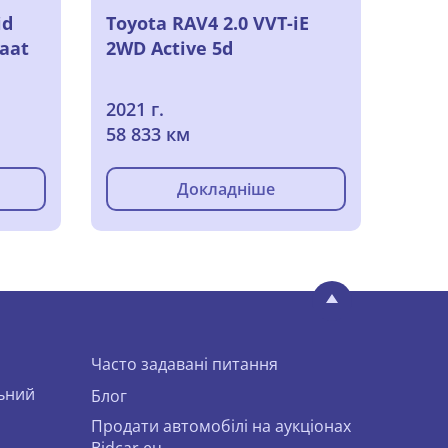
id
Toyota RAV4 2.0 VVT-iE
aat
2WD Active 5d
2021 г.
58 833 км
Докладніше
Часто задавані питання
льний
Блог
Продати автомобілі на аукціонах
Bidcar.eu