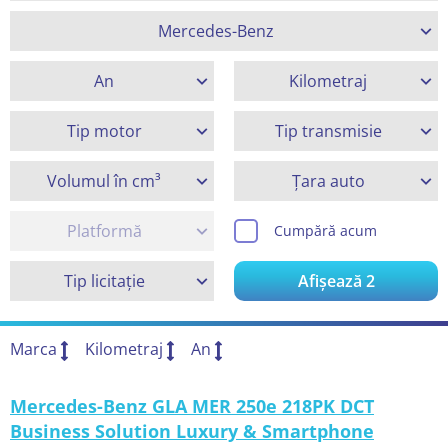
Mercedes-Benz
An
Kilometraj
Tip motor
Tip transmisie
Volumul în cm³
Țara auto
Platformă
Cumpără acum
Tip licitație
Afișează
2
Marca
Kilometraj
An
Mercedes-Benz GLA MER 250e 218PK DCT
Business Solution Luxury & Smartphone