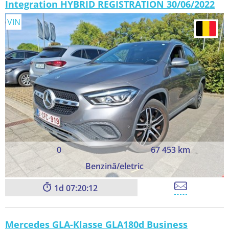
Integration HYBRID REGISTRATION 30/06/2022
VIN
0
67 453 km
Benzină/eletric
1
07:20:11
Mercedes GLA-Klasse GLA180d Business