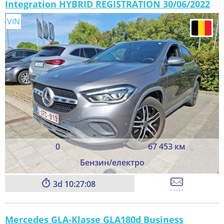
Integration HYBRID REGISTRATION 30/06/2022
VIN
0
67 453 км
Бензин/електро
3
10:27:08
Mercedes GLA-Klasse GLA180d Business