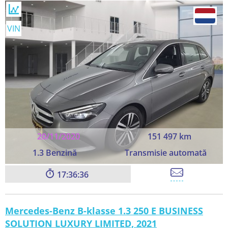
VIN
20/11/2020
151 497 km
1.3 Benzină
Transmisie automată
17:36:36
Mercedes-Benz B-klasse 1.3 250 E BUSINESS
SOLUTION LUXURY LIMITED, 2021