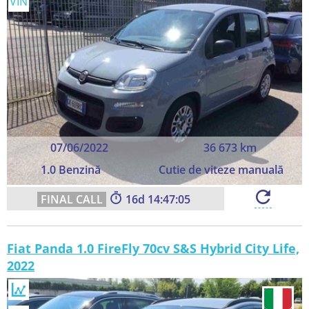
VIN
07/06/2022
36 673 km
1.0 Benzină
Cutie de viteze manuală
16
14:47:05
Fiat Panda 1.0 FireFly 70cv S&S Hybrid City Life,
2022