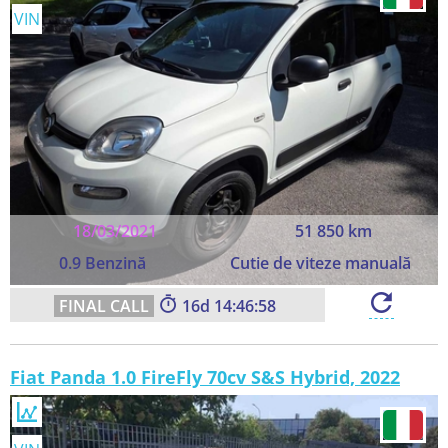
VIN
18/03/2021
51 850 km
0.9 Benzină
Cutie de viteze manuală
16
14:46:58
Fiat Panda 1.0 FireFly 70cv S&S Hybrid, 2022