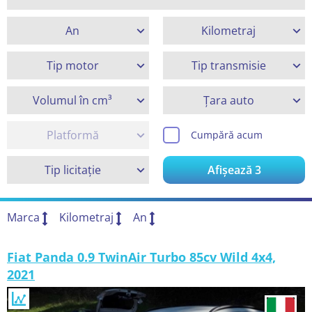
An
Kilometraj
Tip motor
Tip transmisie
Volumul în cm³
Țara auto
Platformă
Cumpără acum
Tip licitație
Afișează
3
Marca
Kilometraj
An
Fiat Panda 0.9 TwinAir Turbo 85cv Wild 4x4,
2021