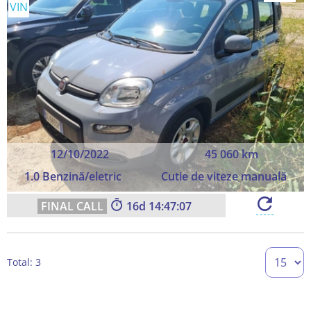
VIN
12/10/2022
45 060 km
1.0 Benzină/eletric
Cutie de viteze manuală
16
14:47:07
Total: 3