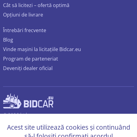
Cât să licitezi – ofertă optimă
Opțiuni de livrare
Întrebări frecvente
Blog
Vinde mașini la licitațiile Bidcar.eu
Program de parteneriat
Deveniți dealer oficial
© 2026 bidcar.eu
Toate drepturile rezervate.
Acest site utilizează cookies și continuând
să-l folosiți confirmați acordul