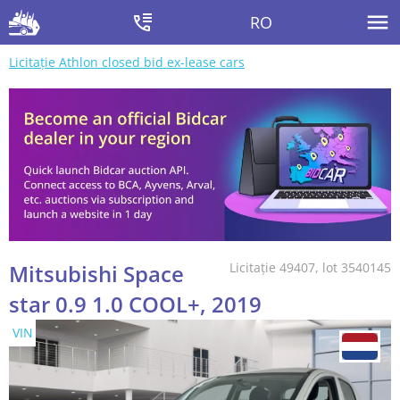
RO
Licitație Athlon closed bid ex-lease cars
Mitsubishi Space
Licitație 49407, lot 3540145
star 0.9 1.0 COOL+, 2019
VIN