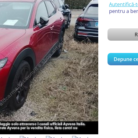
Autentifică-t
pentru a ben
R
Depune ce