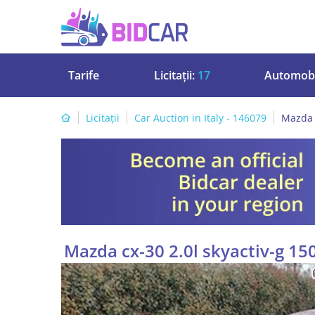
Tarife
Licitații:
17
Automobi
Licitații
Car Auction in Italy - 146079
Mazda c
Mazda cx-30 2.0l skyactiv-g 15