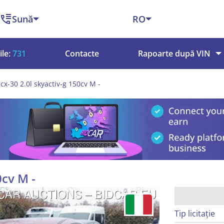
Sună
RO
le:
731
Contacte
Rapoarte după VIN
x-30 2.0l skyactiv-g 150cv M -
0cv M -
Tip licitație