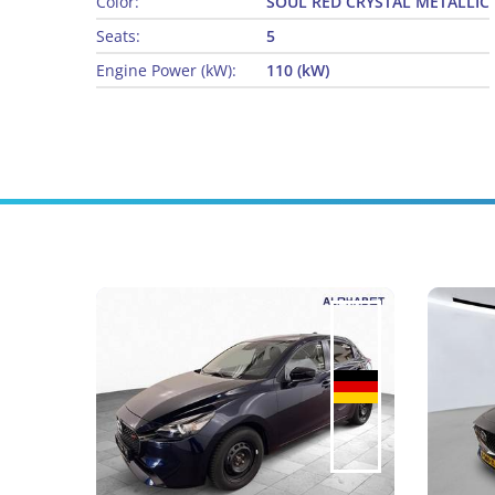
Color:
SOUL RED CRYSTAL METALLIC
Seats:
5
Engine Power (kW):
110 (kW)