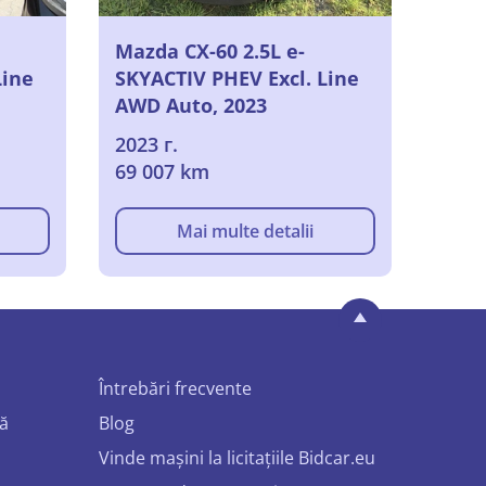
Mazda CX-60 2.5L e-
Line
SKYACTIV PHEV Excl. Line
AWD Auto, 2023
2023 г.
69 007 km
Mai multe detalii
Întrebări frecvente
mă
Blog
Vinde mașini la licitațiile Bidcar.eu