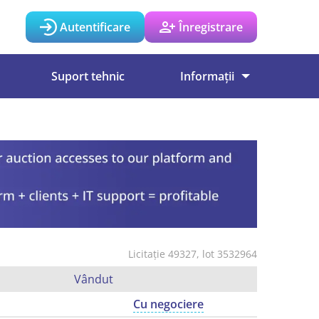
Autentificare
Înregistrare
Suport tehnic
Informații
Licitație 49327, lot 3532964
Vândut
Cu negociere