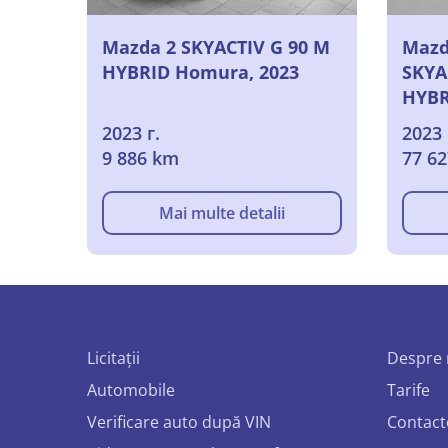
Mazda 2 SKYACTIV G 90 M
Mazda
HYBRID Homura, 2023
SKYA
HYBR
2023
2023 г.
2023 
9 886 km
77 6
Mai multe detalii
Licitații
Despre 
Automobile
Tarife
Verificare auto după VIN
Contact