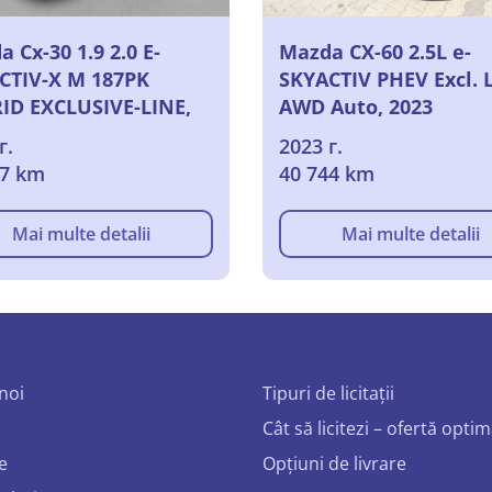
 Cx-30 1.9 2.0 E-
Mazda CX-60 2.5L e-
CTIV-X M 187PK
SKYACTIV PHEV Excl. 
ID EXCLUSIVE-LINE,
AWD Auto, 2023
г.
2023 г.
27 km
40 744 km
Mai multe detalii
Mai multe detalii
noi
Tipuri de licitații
Cât să licitezi – ofertă opti
e
Opțiuni de livrare