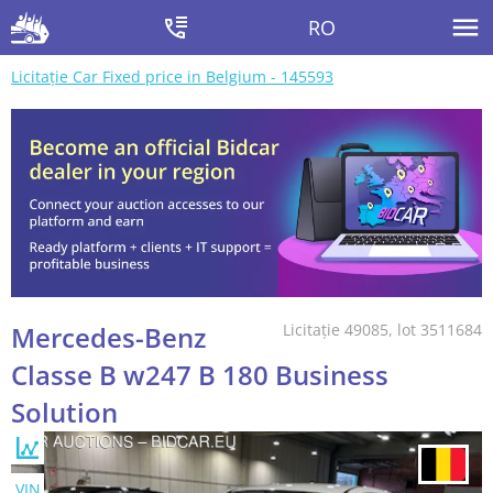
RO
Licitație Car Fixed price in Belgium - 145593
Mercedes-Benz
Licitație 49085, lot 3511684
Classe B w247 B 180 Business
Solution
VIN