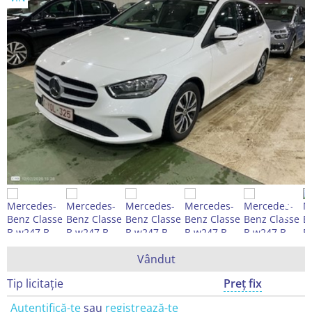
Vândut
Tip licitație
Preț fix
Autentifică-te
sau
registrează-te