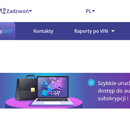
Zadzwoń
PL
y:
607
Kontakty
Raporty po VIN