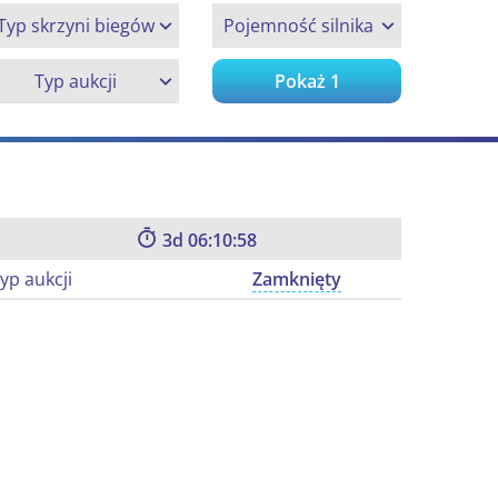
Typ skrzyni biegów
Pojemność silnika
Typ aukcji
Pokaż
1
3
06:10:57
yp aukcji
Zamknięty