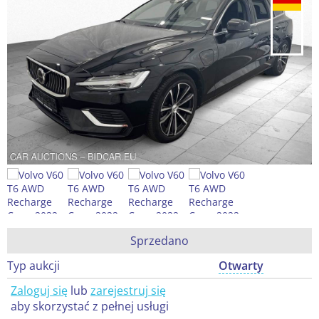
Sprzedano
Typ aukcji
Otwarty
Zaloguj się
lub
zarejestruj się
aby skorzystać z pełnej usługi