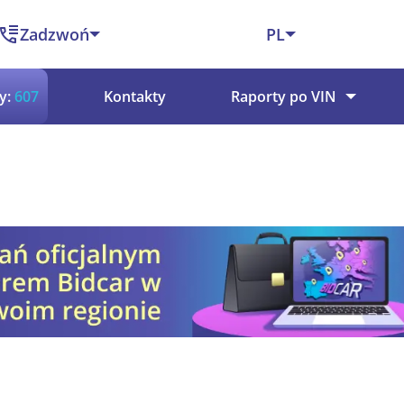
Zadzwoń
PL
y:
607
Kontakty
Raporty po VIN