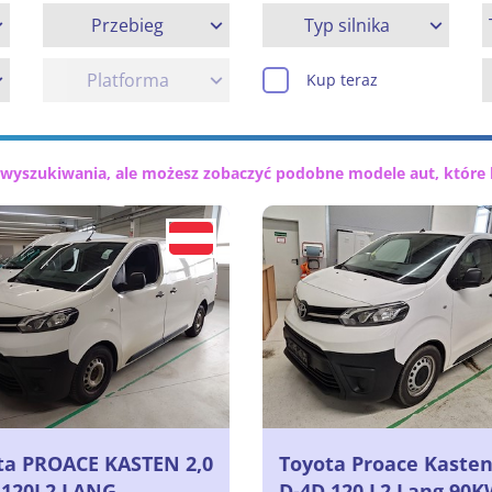
Przebieg
Typ silnika
Platforma
Kup teraz
 wyszukiwania, ale możesz zobaczyć podobne modele aut, które 
ta PROACE KASTEN 2,0
Toyota Proace Kasten
 120L2 LANG
D-4D 120 L2 Lang 90