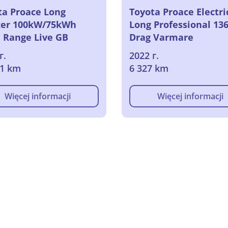
ta Proace Long
Toyota Proace Electri
er 100kW/75kWh
Long Professional 13
a Range Live GB
Drag Varmare
maat, 2023
г.
2022 г.
91 km
6 327 km
Więcej informacji
Więcej informacji