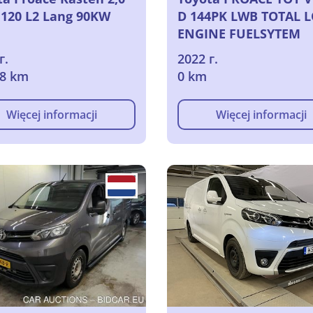
 120 L2 Lang 90KW
D 144PK LWB TOTAL 
ENGINE FUELSYTEM
KRAFTSTOFFSYSTEM
г.
2022 г.
MOTORSCHADEN Leat
38 km
0 km
Pack & N
Więcej informacji
Więcej informacji