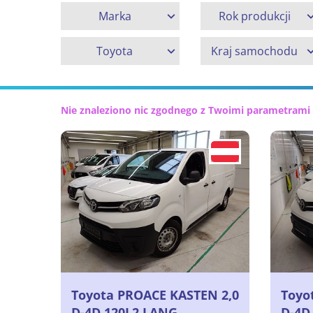
Marka
Rok produkcji
Toyota
Kraj samochodu
Nie znaleziono nic zgodnego z Twoimi parametrami
Toyota PROACE KASTEN 2,0
Toyo
D-4D 120L2 LANG
D-4D