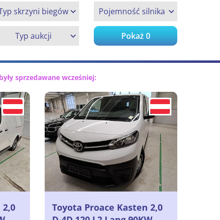
Typ skrzyni biegów
Pojemność silnika
Typ aukcji
Pokaż
0
były sprzedawane wcześniej:
 2,0
Toyota Proace Kasten 2,0
KW
D-4D 120 L2 Lang 90KW