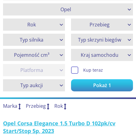
Opel
Rok
Przebieg
Typ silnika
Typ skrzyni biegów
Pojemność cm³
Kraj samochodu
Platforma
Kup teraz
Typ aukcji
Pokaż
1
Marka
Przebieg
Rok
Opel Corsa Elegance 1.5 Turbo D 102pk/cv
Start/Stop 5p, 2023