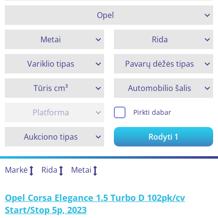
Opel
Metai
Rida
Variklio tipas
Pavarų dėžės tipas
Tūris cm³
Automobilio šalis
Platforma
Pirkti dabar
Aukciono tipas
Rodyti
1
Markė
Rida
Metai
Opel Corsa Elegance 1.5 Turbo D 102pk/cv
Start/Stop 5p, 2023