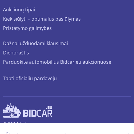
Aukcionų tipai
Kiek siūlyti – optimalus pasiūlymas
Pristatymo galimybės
Dažnai užduodami klausimai
Dienoraštis
Parduokite automobilius Bidcar.eu aukcionuose
Tapti oficialiu pardavėju
© 2026 bidcar.eu
Visos teisės saugomos.