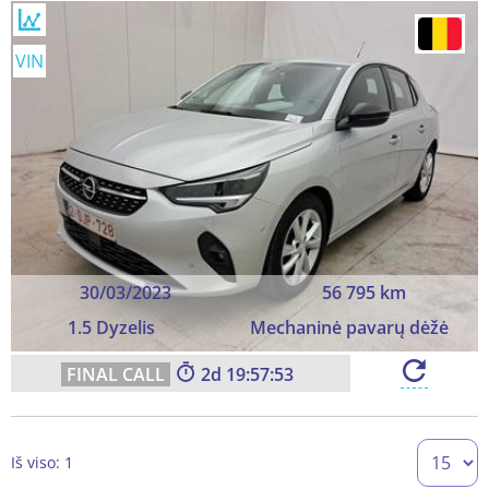
VIN
30/03/2023
56 795 km
1.5 Dyzelis
Mechaninė pavarų dėžė
2
19:57:52
Iš viso: 1