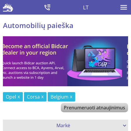
LT
Automobilių paieška
Opel
Corsa
Belgium
Prenumeruoti atnaujinimus
Markė