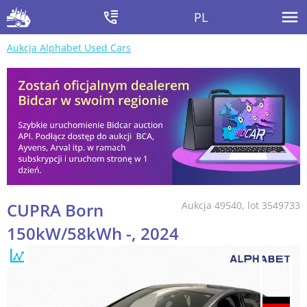
PL
Aukcja Alphabet Used Cars
CUPRA Born
Aukcja 49540, lot 3549733
150kW/58kWh -, 2024