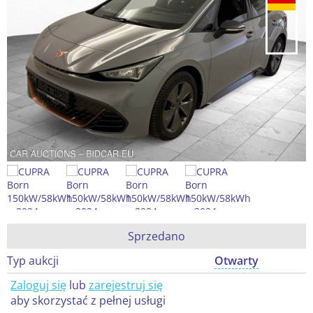
Sprzedano
Typ aukcji
Otwarty
Zaloguj się
lub
zarejestruj się
aby skorzystać z pełnej usługi