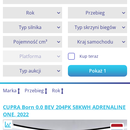
Rok
Przebieg
Typ silnika
Typ skrzyni biegów
Pojemność cm³
Kraj samochodu
Platforma
Kup teraz
Typ aukcji
Pokaż
1
Marka
Przebieg
Rok
CUPRA Born 0.0 BEV 204PK 58KWH ADRENALINE
ONE, 2022