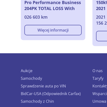
Pro Performance Business
150k
204PK TOTAL LOSS With
2021
Heat Pump REGISTRATION
026 603 km
2021 
22/10/2024 ELEC
156 
Więcej informacji
Aukcje
O nas
Samochody
Taryfy
Sprawdzenie auta po VIN
Kontakt
BidCar-USA (Odpowiednik Carfax)
Wsparci
Samochody z Chin
Umowa o