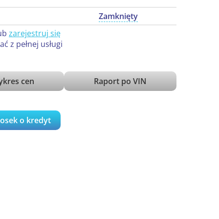
Zamknięty
ub
zarejestruj się
ać z pełnej usługi
kres cen
Raport po VIN
iosek o kredyt