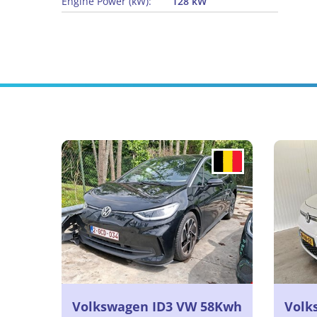
Engine Power (kW):
128 kW
Volkswagen ID3 VW 58Kwh
Volk