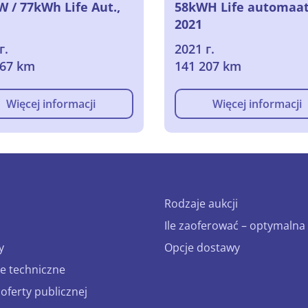
W / 77kWh Life Aut.,
58kWH Life automaat
2021
г.
2021 г.
267 km
141 207 km
Więcej informacji
Więcej informacji
Rodzaje aukcji
Ile zaoferować – optymalna 
y
Opcje dostawy
e techniczne
ferty publicznej