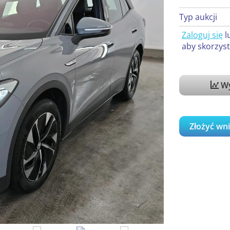
Typ aukcji
Zaloguj się
l
aby skorzyst
Wy
Złożyć wn