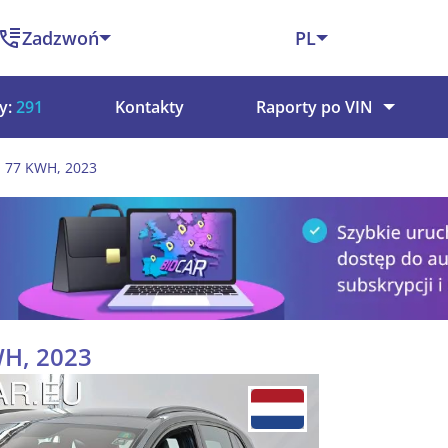
Zadzwoń
PL
y:
291
Kontakty
Raporty po VIN
O 77 KWH, 2023
WH, 2023