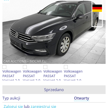
Sprzedano
Typ aukcji
Otwarty
Zaloguj się
lub
zarejestruj się