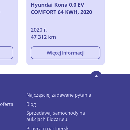
Hyundai Kona 0.0 EV
0
COMFORT 64 KWH, 2020
2020 г.
47 312 km
Więcej informacji
Najczęściej zadawane pytania
oferta
Blog
Sprzedawaj samochody na
aukcjach Bidcar.eu.
Program partnerski