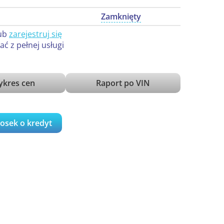
Zamknięty
ub
zarejestruj się
ać z pełnej usługi
kres cen
Raport po VIN
iosek o kredyt