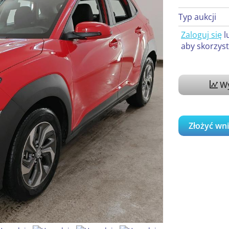
Typ aukcji
Zaloguj się
l
aby skorzyst
Wy
Złożyć wn