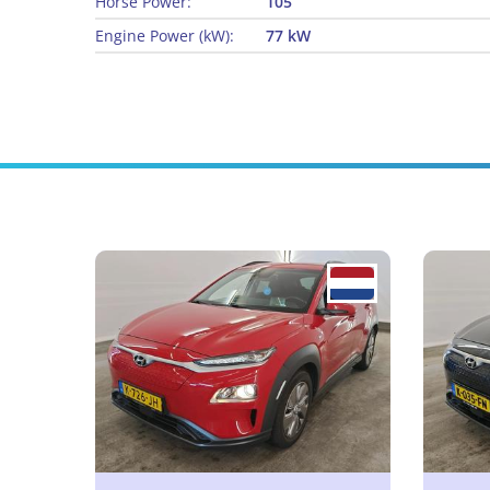
Horse Power:
105
Engine Power (kW):
77 kW