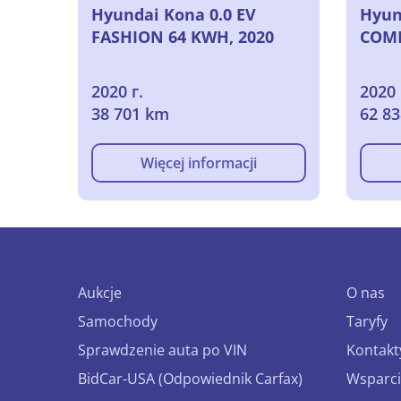
Hyundai Kona 0.0 EV
Hyun
FASHION 64 KWH, 2020
COMF
2020 г.
2020 
38 701 km
62 8
Więcej informacji
Aukcje
O nas
Samochody
Taryfy
Sprawdzenie auta po VIN
Kontakt
BidCar-USA (Odpowiednik Carfax)
Wsparci