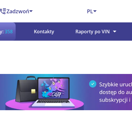
Zadzwoń
PL
y:
358
Kontakty
Raporty po VIN