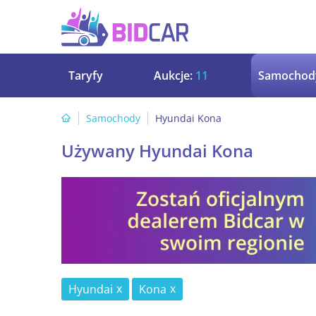
Taryfy
Aukcje:
11
Samochod
Samochody
Hyundai Kona
Używany Hyundai Kona
Hyundai
Kona