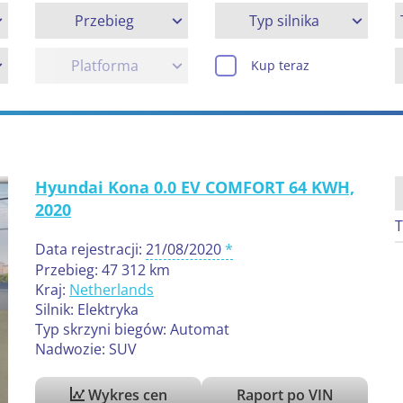
Przebieg
Typ silnika
Platforma
Kup teraz
Hyundai Kona 0.0 EV COMFORT 64 KWH,
2020
T
Data rejestracji:
21/08/2020
Przebieg: 47 312 km
Kraj:
Netherlands
Silnik: Elektryka
Typ skrzyni biegów: Automat
Nadwozie: SUV
Wykres cen
Raport po VIN