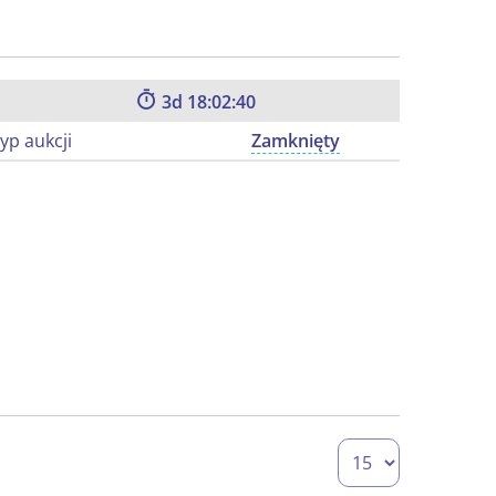
3
18:02:39
yp aukcji
Zamknięty