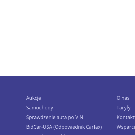
Aukcje
O nas
Samochody
Taryfy
Sprawdzenie auta po VIN
Kontakt
BidCar-USA (Odpowiednik Carfax)
Wsparci