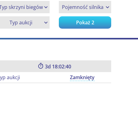
Typ skrzyni biegów
Pojemność silnika
Typ aukcji
Pokaż
2
3
18:02:39
yp aukcji
Zamknięty