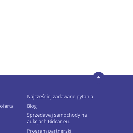
Najczęściej zadawane pytania
oferta
Blog
Sprzedawaj samochody na
aukcjach Bidcar.eu.
Program partnerski