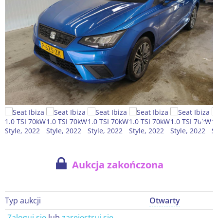
Aukcja zakończona
Typ aukcji
Otwarty
Zaloguj się
lub
zarejestruj się