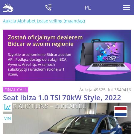
PL
Aukcja Alphabet Lease veiling (maandag)
Aukcja 49525, lot 3549416
Seat Ibiza 1.0 TSI 70kW Style, 2022
VIN