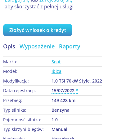
aby skorzystać z pełnej usługi
Złożyć wniosek o kredyt
Opis
Wyposażenie
Raporty
Marka:
Seat
Model:
Ibiza
Modyfikacja:
1.0 TSI 70kW Style, 2022
Data rejestracji:
15/07/2022
Przebieg:
149 428 km
Typ silnika:
Benzyna
Pojemność silnika:
1.0
Typ skrzyni biegów:
Manual
Nadwozie:
Hatchback