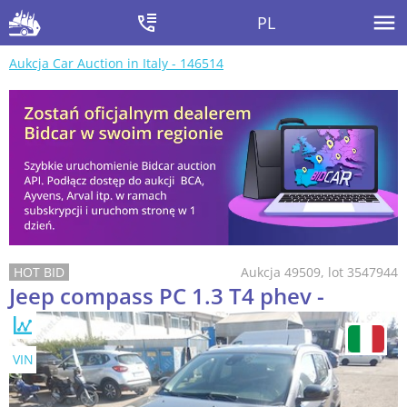
PL
Aukcja Car Auction in Italy - 146514
Aukcja 49509, lot 3547944
Jeep compass PC 1.3 T4 phev -
VIN