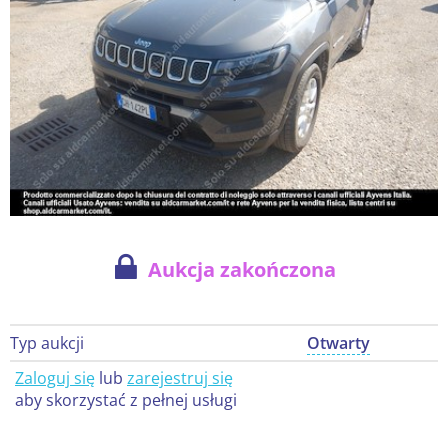
Aukcja zakończona
Typ aukcji
Otwarty
Zaloguj się
lub
zarejestruj się
aby skorzystać z pełnej usługi