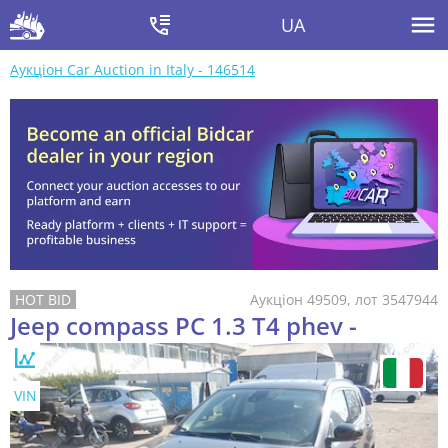
UA
Аукціон Car Auction in Italy - 146514
Аукціон 49509, лот 3547944
Jeep compass PC 1.3 T4 phev -
VIN