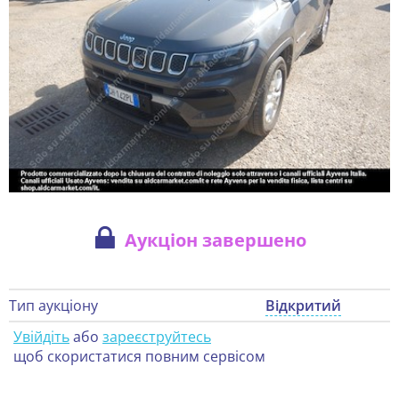
Аукціон завершено
Тип аукціону
Відкритий
Увійдіть
або
зареєструйтесь
щоб скористатися повним сервісом