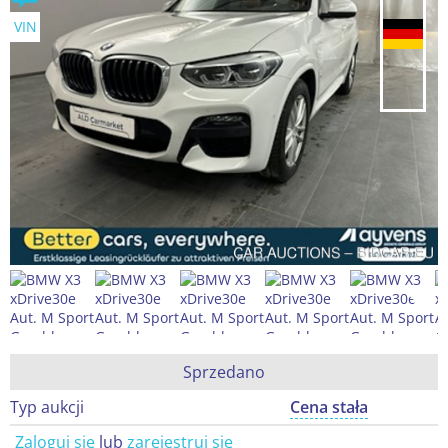
VIN
Sprzedano
Typ aukcji
Cena stała
Zaloguj się
lub
zarejestruj się