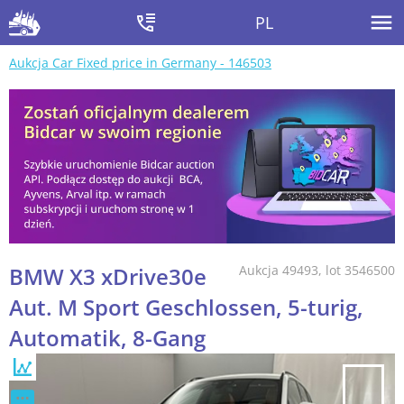
PL
Aukcja Car Fixed price in Germany - 146503
BMW X3 xDrive30e
Aukcja 49493, lot 3546500
Aut. M Sport Geschlossen, 5-turig,
Automatik, 8-Gang