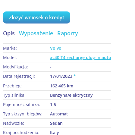
Złożyć wniosek o kredyt
Opis
Wyposażenie
Raporty
Marka:
Volvo
Model:
xc40 T4 recharge plug-in auto
Modyfikacja:
-
Data rejestracji:
17/01/2023
Przebieg:
162 465 km
Typ silnika:
Benzyna/elektryczny
Pojemność silnika:
1.5
Typ skrzyni biegów:
Automat
Nadwozie:
Sedan
Kraj pochodzenia:
Italy