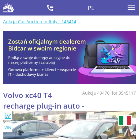
PL
Aukcja Car Auction in Italy - 146414
Volvo xc40 T4
Aukcja 49476, lot 3545117
recharge plug-in auto -
VIN