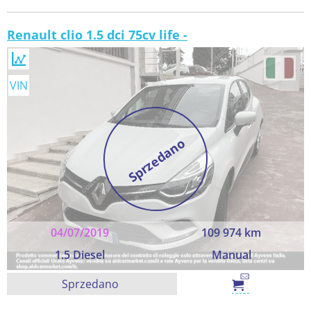
Renault clio 1.5 dci 75cv life -
VIN
Sprzedano
04/07/2019
109 974 km
1.5 Diesel
Manual
Sprzedano