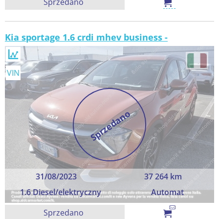
Sprzedano
Kia sportage 1.6 crdi mhev business -
VIN
Sprzedano
31/08/2023
37 264 km
1.6 Diesel/elektryczny
Automat
Sprzedano