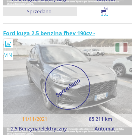
Sprzedano
Ford kuga 2.5 benzina fhev 190cv -
VIN
Sprzedano
11/11/2021
85 211 km
2.5 Benzyna/elektryczny
Automat