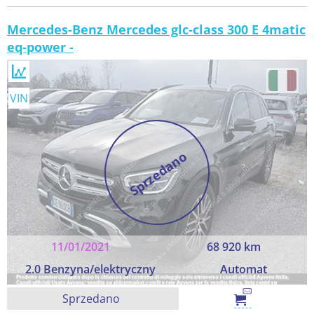
Mercedes-Benz Mercedes glc-class 300 E 4matic
eq-power -
VIN
Sprzedano
11/01/2021
68 920 km
2.0 Benzyna/elektryczny
Automat
Sprzedano