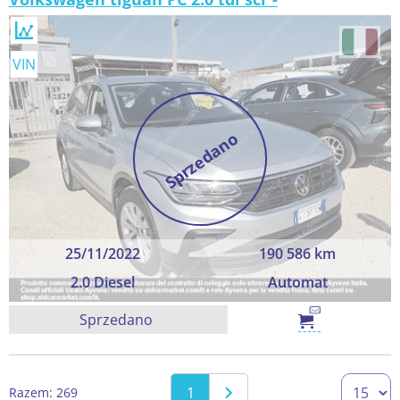
VIN
Sprzedano
25/11/2022
190 586 km
2.0 Diesel
Automat
Sprzedano
1
Razem: 269