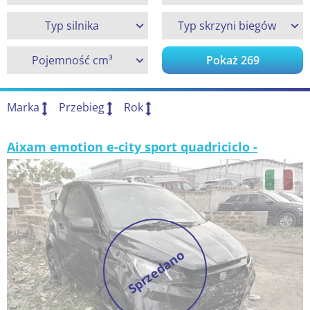
Typ silnika
Typ skrzyni biegów
Pojemność cm³
Pokaż
269
Marka
Przebieg
Rok
Aixam emotion e-city sport quadriciclo -
Sprzedano