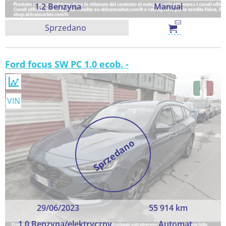
1.2 Benzyna
Manual
Sprzedano
Ford focus SW PC 1.0 ecob. -
VIN
Sprzedano
29/06/2023
55 914 km
1.0 Benzyna/elektryczny
Automat