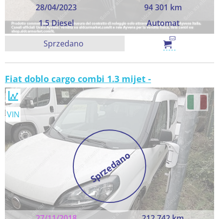
28/04/2023
94 301 km
1.5 Diesel
Automat
Sprzedano
Fiat doblo cargo combi 1.3 mijet -
VIN
Sprzedano
27/11/2018
212 742 km