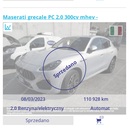
Maserati grecale PC 2.0 300cv mhev -
Sprzedano
08/03/2023
110 928 km
2.0 Benzyna/elektryczny
Automat
Sprzedano