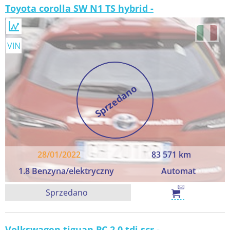
Toyota corolla SW N1 TS hybrid -
VIN
Sprzedano
28/01/2022
83 571 km
1.8 Benzyna/elektryczny
Automat
Sprzedano
Volkswagen tiguan PC 2.0 tdi scr -