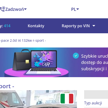
Zadzwoń
PL
y:
414
Kontakty
Raporty po VIN
f-pace 2.0d I4 132kw r-sport -
port -
Typ aukcji