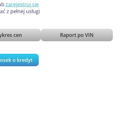
ub
zarejestruj się
ać z pełnej usługi
kres cen
Raport po VIN
iosek o kredyt