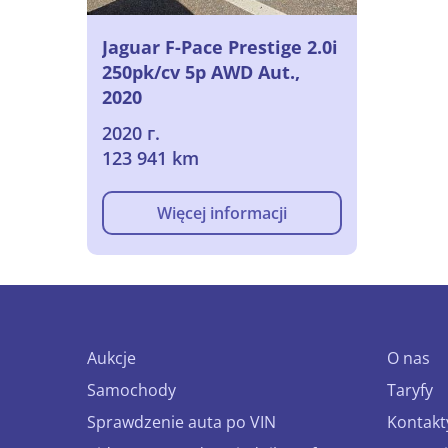
Jaguar F-Pace Prestige 2.0i
250pk/cv 5p AWD Aut.,
2020
2020 г.
123 941 km
Więcej informacji
Aukcje
O nas
Samochody
Taryfy
Sprawdzenie auta po VIN
Kontakt