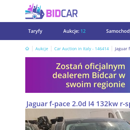
Taryfy
Aukcje:
12
Samochod
Aukcje
Car Auction in Italy - 146414
Jaguar 
Jaguar f-pace 2.0d I4 132kw r-s