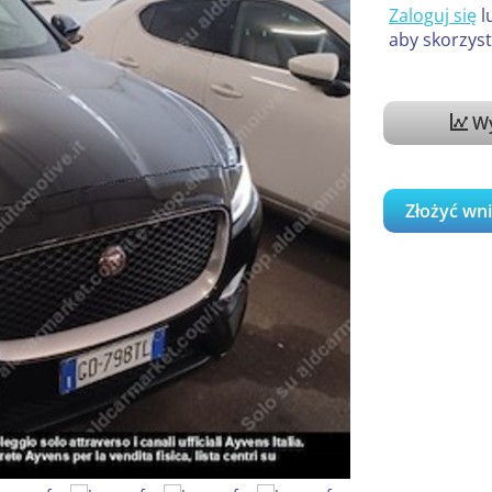
Zaloguj się
l
aby skorzyst
Wy
Złożyć wn