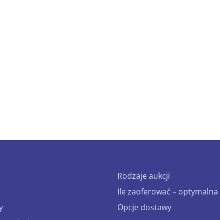
Rodzaje aukcji
Ile zaoferować – optymalna 
y
Opcje dostawy