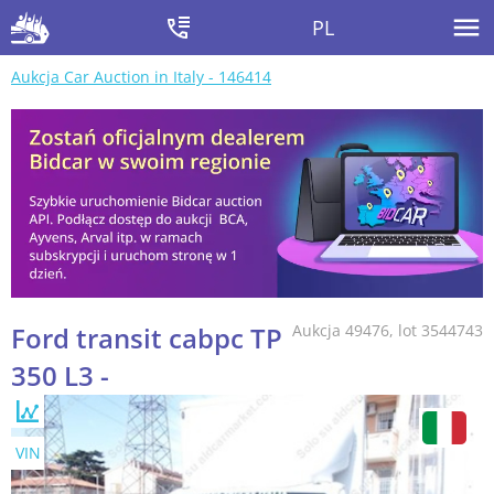
PL
Aukcja Car Auction in Italy - 146414
Ford transit cabpc TP
Aukcja 49476, lot 3544743
350 L3 -
VIN