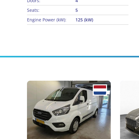
Doors:
4
Seats:
5
Engine Power (kW):
125 (kW)