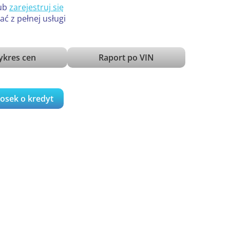
ub
zarejestruj się
ać z pełnej usługi
kres cen
Raport po VIN
iosek o kredyt