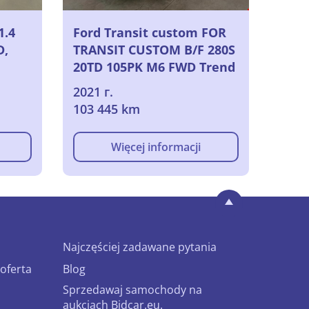
1.4
Ford Transit custom FOR
D,
TRANSIT CUSTOM B/F 280S
20TD 105PK M6 FWD Trend
With Navigation & Heated
2021 г.
Seats & Reversing Camera
103 445 km
& Towing Hook
Więcej informacji
Najczęściej zadawane pytania
oferta
Blog
Sprzedawaj samochody na
aukcjach Bidcar.eu.