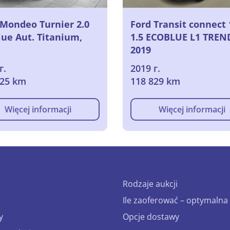
 Mondeo Turnier 2.0
Ford Transit connect 
lue Aut. Titanium,
1.5 ECOBLUE L1 TREN
2019
г.
2019 г.
125 km
118 829 km
Więcej informacji
Więcej informacji
Rodzaje aukcji
Ile zaoferować – optymalna 
y
Opcje dostawy