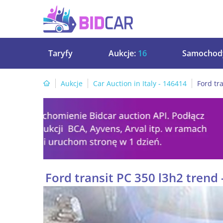
Taryfy
Aukcje:
16
Samochod
Aukcje
Car Auction in Italy - 146414
Ford tr
Ford transit PC 350 l3h2 trend 