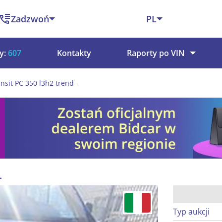
Zadzwoń
PL
y:
607
Kontakty
Raporty po VIN
ansit PC 350 l3h2 trend -
-
Typ aukcji