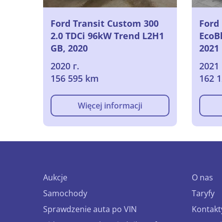
Ford Transit Custom 300
Ford
2.0 TDCi 96kW Trend L2H1
EcoB
GB, 2020
2021
2020 г.
2021 
156 595 km
162 
Więcej informacji
Aukcje
O nas
Samochody
Taryfy
Sprawdzenie auta po VIN
Kontakt