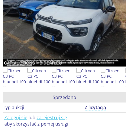
Sprzedano
Typ aukcji
Z licytacją
Zaloguj się
lub
zarejestruj się
aby skorzystać z pełnej usługi