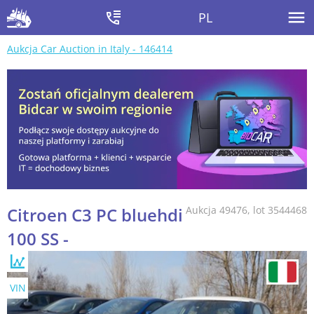
PL
Aukcja Car Auction in Italy - 146414
Citroen C3 PC bluehdi
Aukcja 49476, lot 3544468
100 SS -
VIN