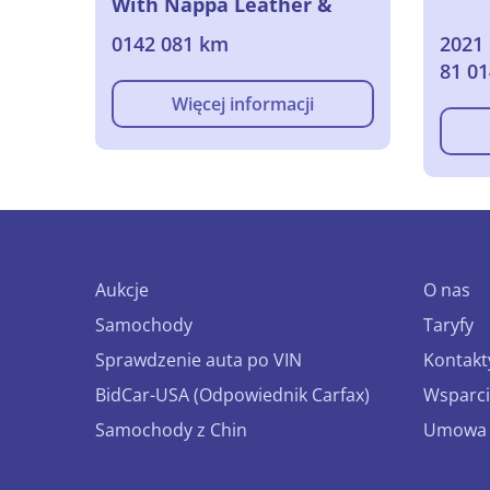
With Nappa Leather &
Night Vision & Electric
0142 081 km
2021 
Sunroof HYBRID
81 0
REGISTRATION 03/06/2021
Więcej informacji
Aukcje
O nas
Samochody
Taryfy
Sprawdzenie auta po VIN
Kontakt
BidCar-USA (Odpowiednik Carfax)
Wsparci
Samochody z Chin
Umowa o