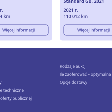
Standard GB, 2021
г.
2021 г.
14 km
110 012 km
Więcej informacji
Więcej informacji
Rodzaje aukcji
Ile zaoferować – optymalna 
y
Opcje dostawy
e techniczne
ferty publicznej