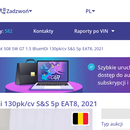
Zadzwoń
PL
y:
582
Kontakty
Raporty po VIN
t 508 SW GT 1.5 BlueHDi 130pk/cv S&S 5p EAT8, 2021
i 130pk/cv S&S 5p EAT8, 2021
Typ aukcji