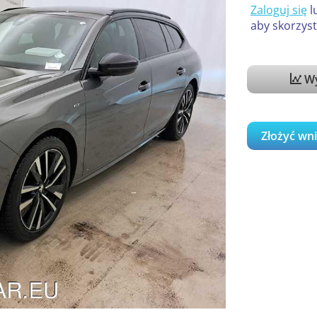
Zaloguj się
l
aby skorzyst
Wy
Złożyć wn