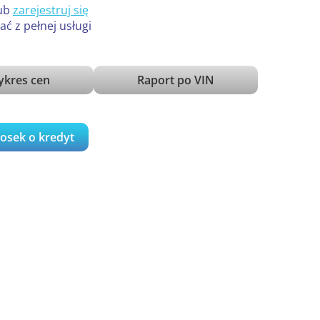
ub
zarejestruj się
ać z pełnej usługi
kres cen
Raport po VIN
iosek o kredyt