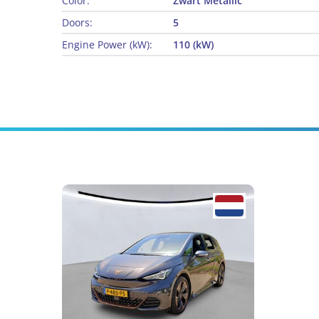
Color:
Zwart Metallic
Doors:
5
Engine Power (kW):
110 (kW)