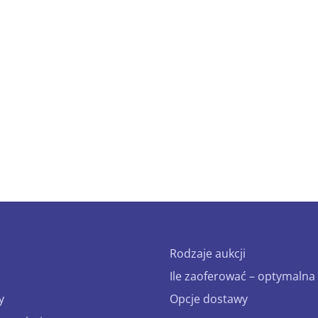
Rodzaje aukcji
Ile zaoferować – optymalna 
y
Opcje dostawy