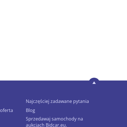
Najczęściej zadawane pytania
oferta
Blog
Sprzedawaj samochody na
aukcjach Bidcar.eu.