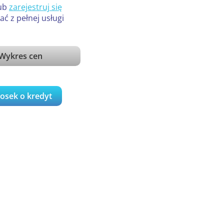
ub
zarejestruj się
ać z pełnej usługi
Wykres cen
iosek o kredyt