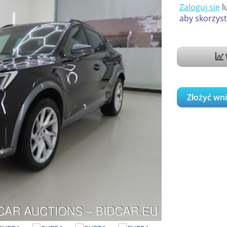
Zaloguj się
l
aby skorzyst
Złożyć wn