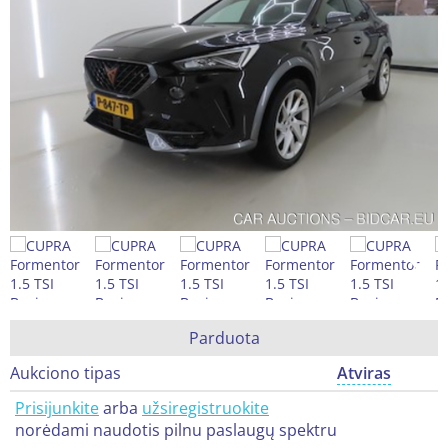
Parduota
Aukciono tipas
Atviras
Prisijunkite
arba
užsiregistruokite
norėdami naudotis pilnu paslaugų spektru