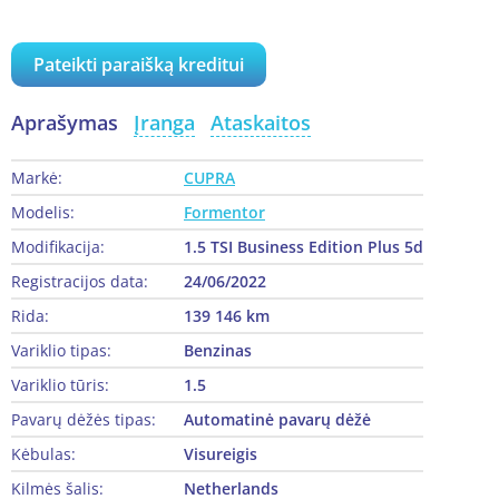
Pateikti paraišką kreditui
Aprašymas
Įranga
Ataskaitos
Markė:
CUPRA
Modelis:
Formentor
Modifikacija:
1.5 TSI Business Edition Plus 5d
Registracijos data:
24/06/2022
Rida:
139 146 km
Variklio tipas:
Benzinas
Variklio tūris:
1.5
Pavarų dėžės tipas:
Automatinė pavarų dėžė
Kėbulas:
Visureigis
Kilmės šalis:
Netherlands