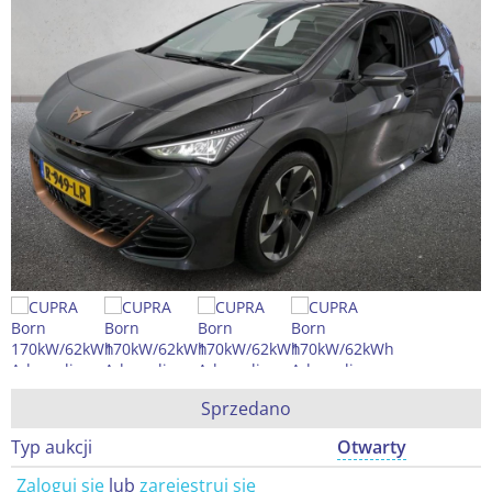
Sprzedano
Typ aukcji
Otwarty
Zaloguj się
lub
zarejestruj się