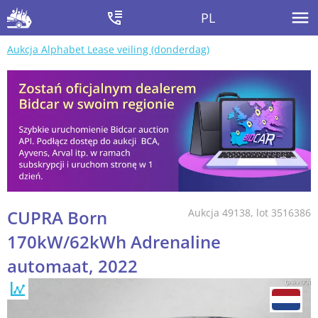
PL
Aukcja Alphabet Lease veiling (donderdag)
CUPRA Born
Aukcja 49138, lot 3516386
170kW/62kWh Adrenaline
automaat, 2022