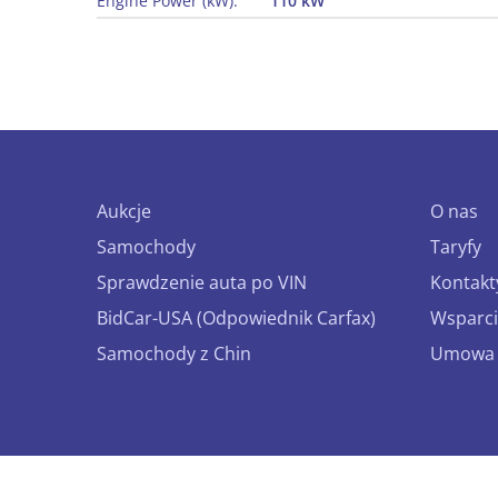
Engine Power (kW):
110 kW
Aukcje
O nas
Samochody
Taryfy
Sprawdzenie auta po VIN
Kontakt
BidCar-USA (Odpowiednik Carfax)
Wsparci
Samochody z Chin
Umowa o