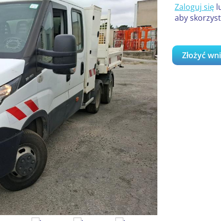
Zaloguj się
l
aby skorzyst
Złożyć wn