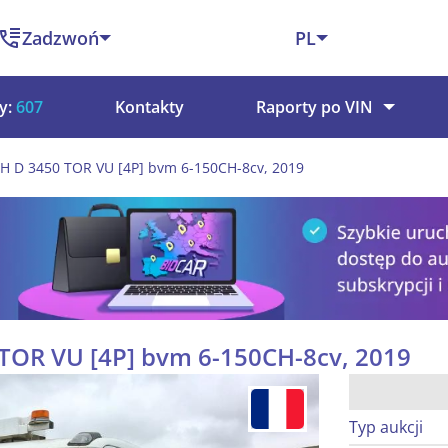
Zadzwoń
PL
y:
607
Kontakty
Raporty po VIN
15H D 3450 TOR VU [4P] bvm 6-150CH-8cv, 2019
 TOR VU [4P] bvm 6-150CH-8cv, 2019
Typ aukcji