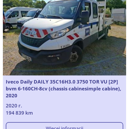
Iveco Daily DAILY 35C16H3.0 3750 TOR VU [2P]
bvm 6-160CH-8cv (chassis cabinesimple cabine),
2020
2020 г.
194 839 km
Więcej informacji