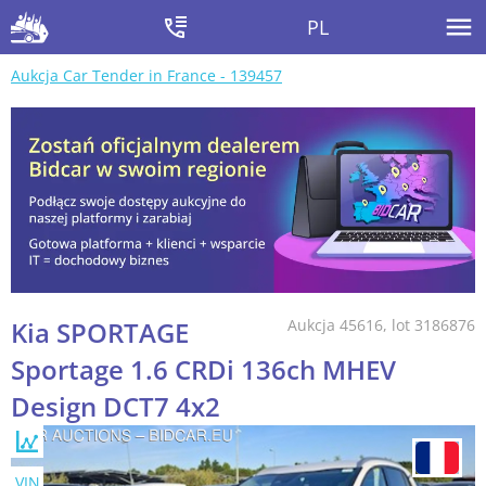
PL
Aukcja Car Tender in France - 139457
Kia SPORTAGE
Aukcja 45616, lot 3186876
Sportage 1.6 CRDi 136ch MHEV
Design DCT7 4x2
VIN