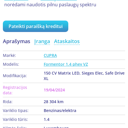
norėdami naudotis pilnu paslaugų spektru
Pateikti paraišką kreditui
Aprašymas
Įranga
Ataskaitos
Markė:
CUPRA
Modelis:
Formentor 1.4 phev VZ
150 CV Matrix LED, Sieges Elec, Safe Drive
Modifikacija:
XL
Registracijos
19/04/2024
data:
Rida:
28 304 km
Variklio tipas:
Benzinas/elektra
Variklio tūris:
1.4