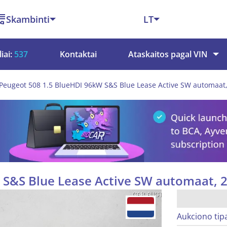
Skambinti
LT
iai:
537
Kontaktai
Ataskaitos pagal VIN
Peugeot 508 1.5 BlueHDI 96kW S&S Blue Lease Active SW automaat
 S&S Blue Lease Active SW automaat, 
Aukciono tip