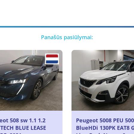
Panašūs pasiūlymai:
ot 508 sw 1.1 1.2
Peugeot 5008 PEU 50
TECH BLUE LEASE
BlueHDi 130PK EAT8 