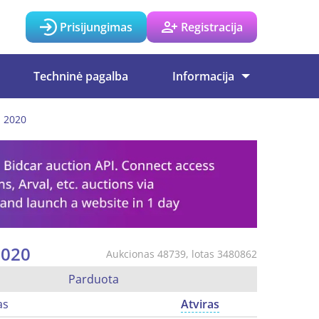
Prisijungimas
Registracija
Techninė pagalba
Informacija
, 2020
2020
Aukcionas 48739, lotas 3480862
Parduota
as
Atviras