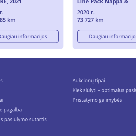
RE, 2021
Line Pack Nappa &
Electric & Massage &
г.
2020 г.
Foldable Seats & Visi
085 km
73 727 km
II & Pano Roof
Daugiau informacijos
Daugiau informacijo
us
Aukcionų tipai
Kiek siūlyti – optimalus pas
ai
Pristatymo galimybės
ė pagalba
os pasiūlymo sutartis