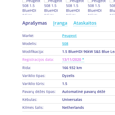
Aprašymas
Įranga
Ataskaitos
Markė:
Peugeot
Modelis:
508
Modifikacija:
1.5 BlueHDI 96kW S&S Blue Le
Registracijos data:
13/11/2020
Rida:
166 932 km
Variklio tipas:
Dyzelis
Variklio tūris:
1.5
Pavarų dėžės tipas:
Automatinė pavarų dėžė
Kėbulas:
Universalas
Kilmės šalis:
Netherlands