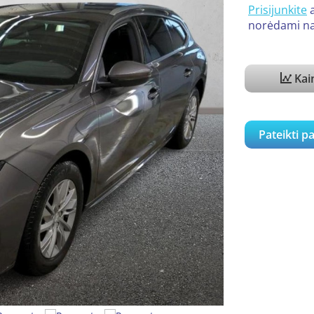
Prisijunkite
norėdami na
Kain
Pateikti p