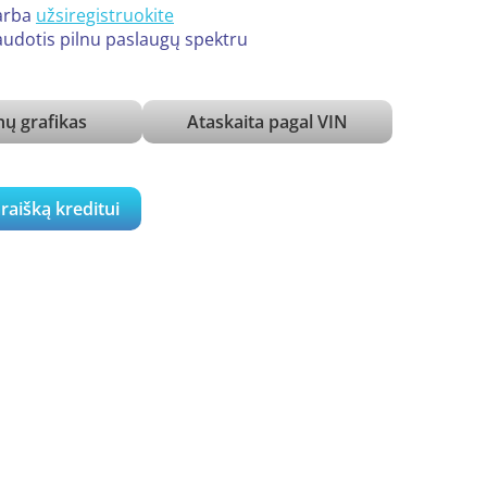
arba
užsiregistruokite
udotis pilnu paslaugų spektru
ų grafikas
Ataskaita pagal VIN
araišką kreditui