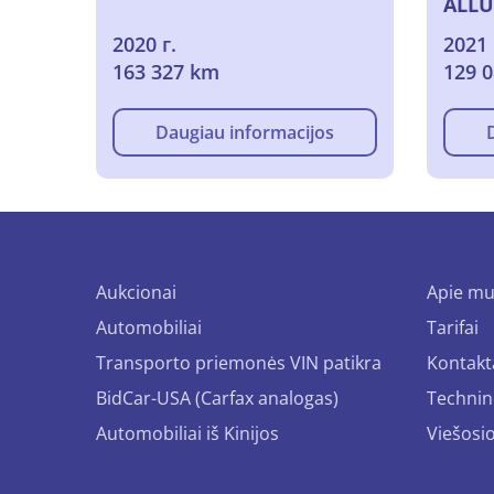
ALLU
2020 г.
2021 
163 327 km
129 
Daugiau informacijos
Aukcionai
Apie m
Automobiliai
Tarifai
Transporto priemonės VIN patikra
Kontakt
BidCar-USA (Carfax analogas)
Technin
Automobiliai iš Kinijos
Viešosi