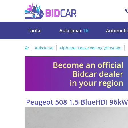
Tarifai
Aukcionai:
16
Automobil
Aukcionai
Alphabet Lease veiling (dinsdag)
Peugeot 508 1.5 BlueHDI 96kW