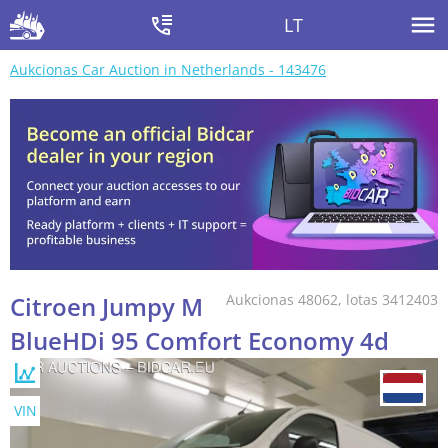
LT
Aukcionas Car Auction in Netherlands - 143476
Citroen Jumpy M
Aukcionas 48062, lotas 3412403
BlueHDi 95 Comfort Economy 4d
VIN