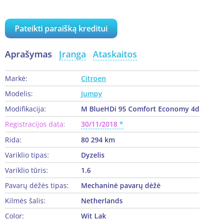
Pateikti paraišką kreditui
Aprašymas
Įranga
Ataskaitos
Markė:
Citroen
Modelis:
Jumpy
Modifikacija:
M BlueHDi 95 Comfort Economy 4d
Registracijos data:
30/11/2018
Rida:
80 294 km
Variklio tipas:
Dyzelis
Variklio tūris:
1.6
Pavarų dėžės tipas:
Mechaninė pavarų dėžė
Kilmės šalis:
Netherlands
Color:
Wit Lak