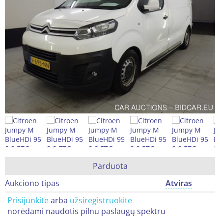
Parduota
Aukciono tipas
Atviras
Prisijunkite
arba
užsiregistruokite
norėdami naudotis pilnu paslaugų spektru