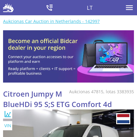
LT
Aukcionas Car Auction in Netherlands - 142997
Citroen Jumpy M
Aukcionas 47815, lotas 3383935
BlueHDi 95 S;S ETG Comfort 4d
VIN