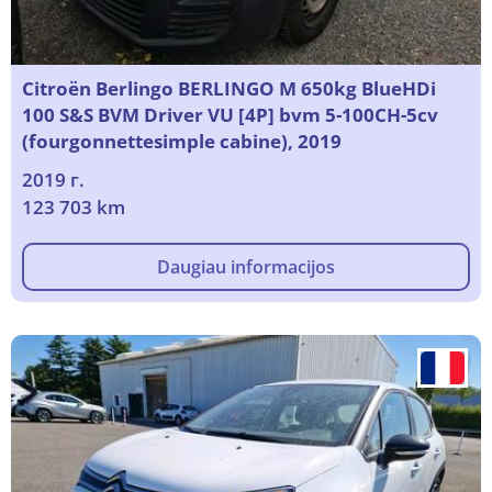
Citroën Berlingo BERLINGO M 650kg BlueHDi
100 S&S BVM Driver VU [4P] bvm 5-100CH-5cv
(fourgonnettesimple cabine), 2019
2019 г.
123 703 km
Daugiau informacijos