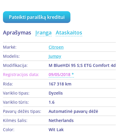
Pateikti paraišką kreditui
Aprašymas
Įranga
Ataskaitos
Markė:
Citroen
Modelis:
Jumpy
Modifikacija:
M BlueHDi 95 S;S ETG Comfort 4d
Registracijos data:
09/05/2018
Rida:
167 318 km
Variklio tipas:
Dyzelis
Variklio tūris:
1.6
Pavarų dėžės tipas:
Automatinė pavarų dėžė
Kilmės šalis:
Netherlands
Color:
Wit Lak