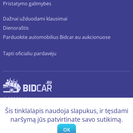
Pristatymo galimybės
Dažnai užduodami klausimai
Dienoraštis
Parduokite automobilius Bidcar.eu aukcionuose
Tapti oficialiu pardavėju
© 2026 bidcar.eu
Visos teisės saugomos.
Šis tinklalapis naudoja slapukus, ir tęsdami
naršymą jūs patvirtinate savo sutikimą.
OK