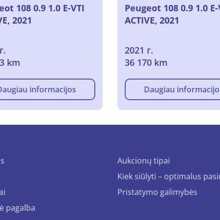
ot 108 0.9 1.0 E-VTI
Peugeot 108 0.9 1.0 E-
VE, 2021
ACTIVE, 2021
г.
2021 г.
13 km
36 170 km
Daugiau informacijos
Daugiau informacijo
us
Aukcionų tipai
Kiek siūlyti – optimalus pas
ai
Pristatymo galimybės
ė pagalba