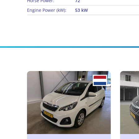
Horse Power:
72
Engine Power (kW):
53 kW