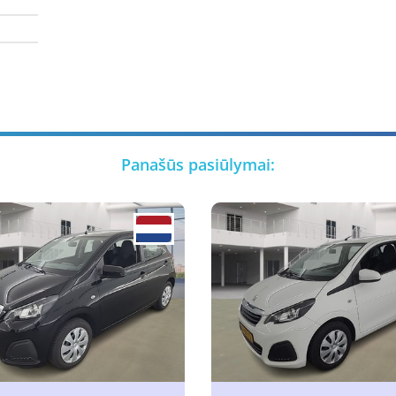
Panašūs pasiūlymai: