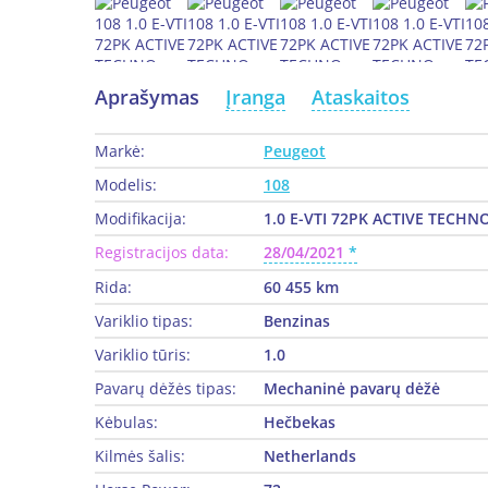
Aprašymas
Įranga
Ataskaitos
Markė:
Peugeot
Modelis:
108
Modifikacija:
1.0 E-VTI 72PK ACTIVE TECHNO
Registracijos data:
28/04/2021
Rida:
60 455 km
Variklio tipas:
Benzinas
Variklio tūris:
1.0
Pavarų dėžės tipas:
Mechaninė pavarų dėžė
Kėbulas:
Hečbekas
Kilmės šalis:
Netherlands