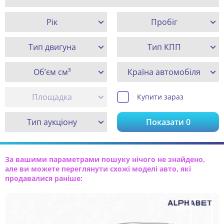
Рік
Пробіг
Тип двигуна
Тип КПП
Об’єм см³
Країна автомобіля
Площадка
Купити зараз
Тип аукціону
Показати
0
За вашими параметрами пошуку нічого не знайдено,
але ви можете переглянути схожі моделі авто, які
продавалися раніше: