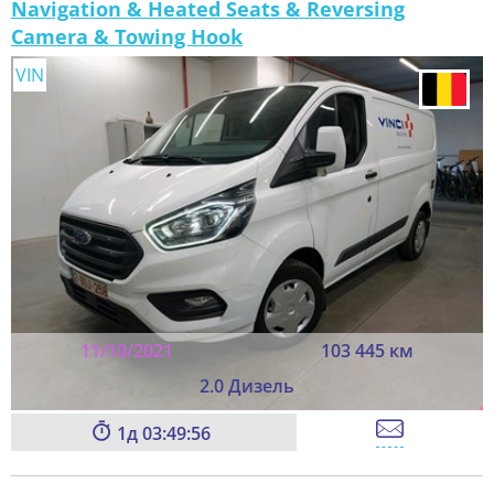
Navigation & Heated Seats & Reversing
Camera & Towing Hook
VIN
11/10/2021
103 445 км
2.0 Дизель
1
03:49:55