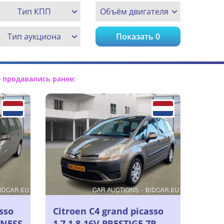
Тип КПП
Объём двигателя
Тип аукциона
Показать
0
 продавались ранее:
sso
Citroen C4 grand picasso
INESS
1.7 1.8-16V PRESTIGE 7P.,