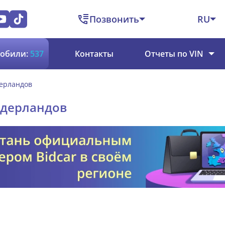
Позвонить
RU
обили:
537
Контакты
Отчеты по VIN
дерландов
Нидерландов