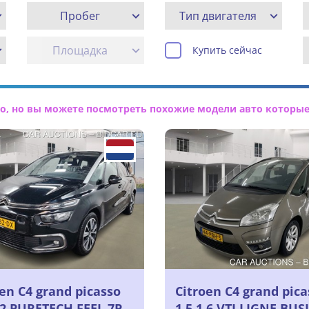
Пробег
Тип двигателя
Площадка
Купить сейчас
о, но вы можете посмотреть похожие модели авто которые
oen C4 grand picasso
Citroen C4 grand pica
.2 PURETECH FEEL 7P,
1.5 1.6 VTI LIGNE BUS