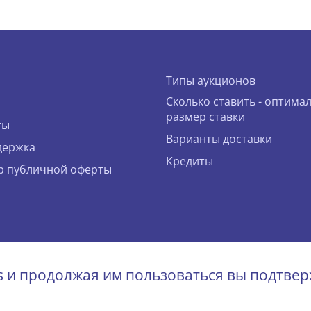
Типы аукционов
Сколько ставить - оптима
размер ставки
ты
Варианты доставки
держка
Кредиты
р публичной оферты
bidcar.eu
es и продолжая им пользоваться вы подтвер
ава защищены.