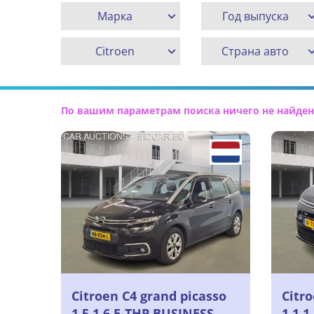
Марка
Год выпуска
Citroen
Страна авто
По вашим параметрам поиска ничего не найден
Citroen C4 grand picasso
Citr
1.5 1.6 E-THP BUSINESS,
1.1 1