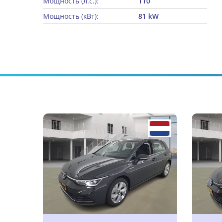
Мощность (л.с.):
110
Мощность (кВт):
81 kW