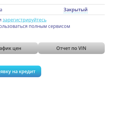
а
Закрытый
и
зарегистрируйтесь
ользоваться полным сервисом
афик цен
Отчет по VIN
явку на кредит