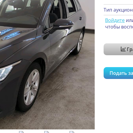
Тип аукцион
Войдите
ил
чтобы восп
Гр
Подать за