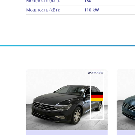
Мощность (л.с.):
150
Мощность (кВт):
110 kW