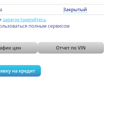
а
Закрытый
и
зарегистрируйтесь
ользоваться полным сервисом
афик цен
Отчет по VIN
явку на кредит