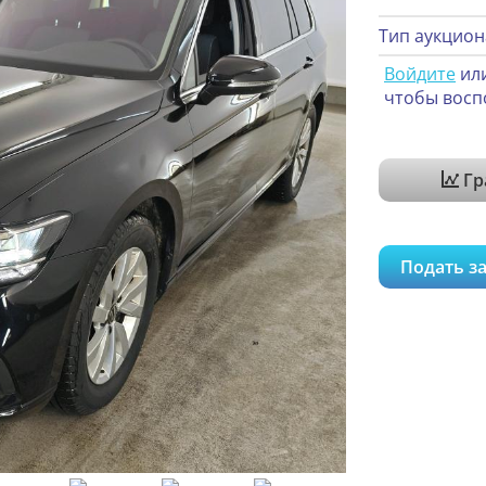
Тип аукцион
Войдите
ил
чтобы восп
Гр
Подать за