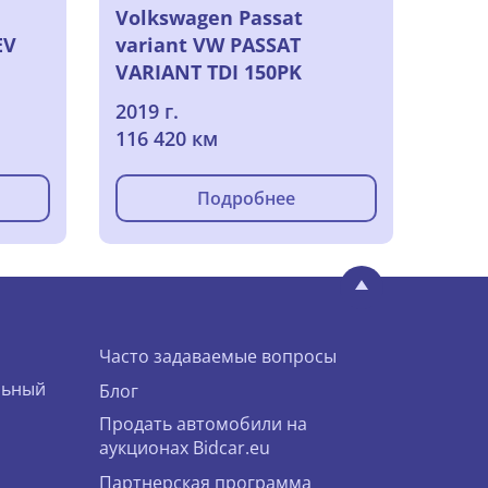
Volkswagen Passat
EV
variant VW PASSAT
VARIANT TDI 150PK
Highline Business & Pack
2019 г.
Premium With Nappa
116 420 км
Seats & Electric Foldable
Trailer hook
Подробнее
Часто задаваемые вопросы
льный
Блог
Продать автомобили на
аукционах Bidcar.eu
Партнерская программа