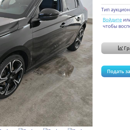
Тип аукцион
Войдите
ил
чтобы восп
Гр
Подать за