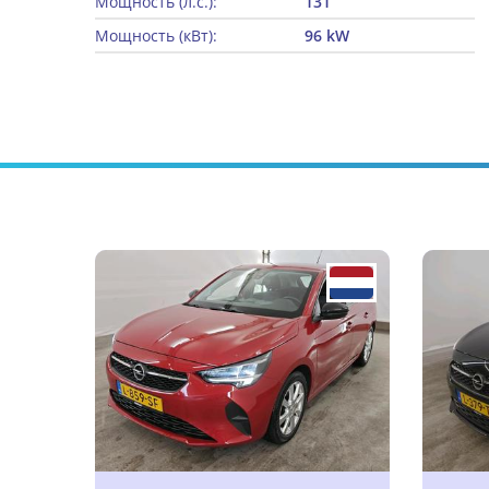
Мощность (л.с.):
131
Мощность (кВт):
96 kW