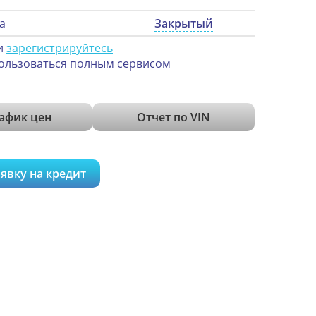
а
Закрытый
и
зарегистрируйтесь
ользоваться полным сервисом
афик цен
Отчет по VIN
явку на кредит