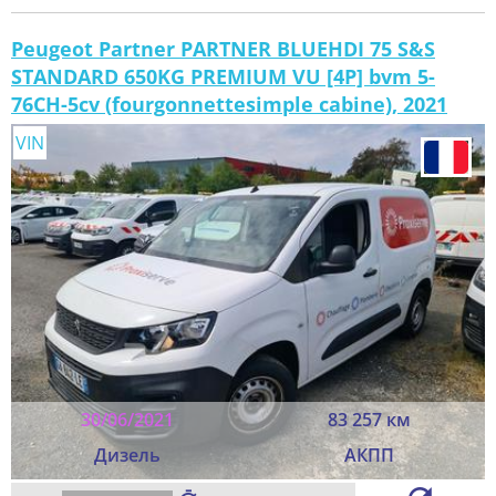
Peugeot Partner PARTNER BLUEHDI 75 S&S
STANDARD 650KG PREMIUM VU [4P] bvm 5-
76CH-5cv (fourgonnettesimple cabine), 2021
VIN
30/06/2021
83 257 км
Дизель
АКПП