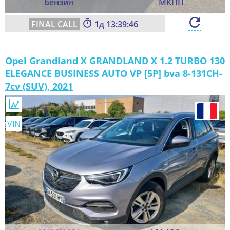
Бензин
МКПП
1
13:39:44
Opel Grandland X GRANDLAND X 1.2 TURBO 130
ELEGANCE BUSINESS AUTO VP [5P] bva 8-131CH-
7cv (SUV), 2021
VIN