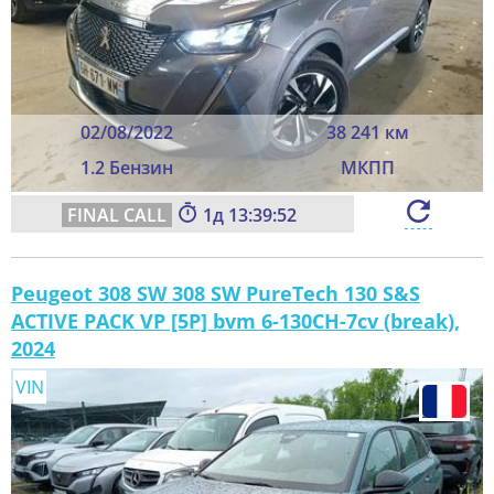
02/08/2022
38 241 км
1.2 Бензин
МКПП
1
13:39:50
Peugeot 308 SW 308 SW PureTech 130 S&S
ACTIVE PACK VP [5P] bvm 6-130CH-7cv (break),
2024
VIN