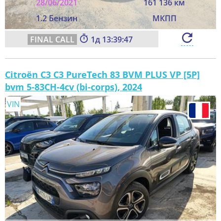
28/06/2021
161 136 км
1.2 Бензин
МКПП
1
13:39:45
Citroën C3 C3 PureTech 83 BVM PLUS VP [5P]
bvm 5-83CH-4cv (bi-corps), 2024
VIN