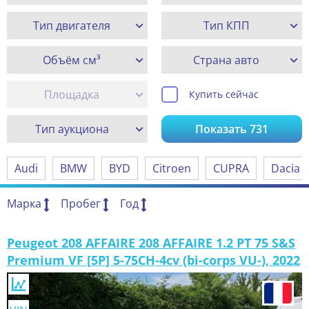
Тип двигателя
Тип КПП
Объём см³
Страна авто
Площадка
Купить сейчас
Тип аукциона
Показать
731
Audi
BMW
BYD
Citroen
CUPRA
Dacia
Марка
Пробег
Год
Peugeot 208 AFFAIRE 208 AFFAIRE 1.2 PT 75 S&S
Premium VF [5P] 5-75CH-4cv (bi-corps VU-), 2022