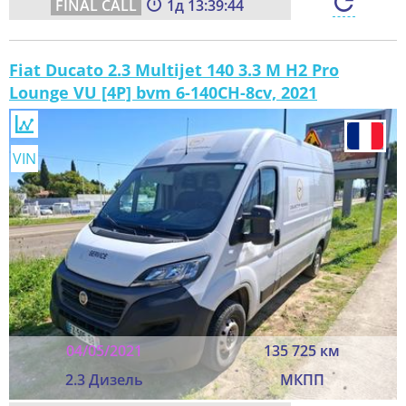
1
13:39:42
Fiat Ducato 2.3 Multijet 140 3.3 M H2 Pro
Lounge VU [4P] bvm 6-140CH-8cv, 2021
VIN
04/05/2021
135 725 км
2.3 Дизель
МКПП