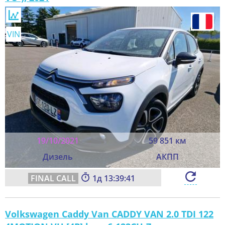
VIN
19/10/2021
59 851 км
Дизель
АКПП
1
13:39:39
Volkswagen Caddy Van CADDY VAN 2.0 TDI 122