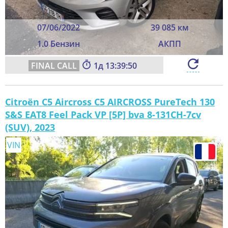
07/06/2022
39 085 км
1.0 Бензин
АКПП
1
13:39:48
Citroën C5 Aircross C5 AIRCROSS PureTech 130
S&S EAT8 Feel Pack VP [5P] bva 8-131CH-7cv
(SUV), 2023
VIN