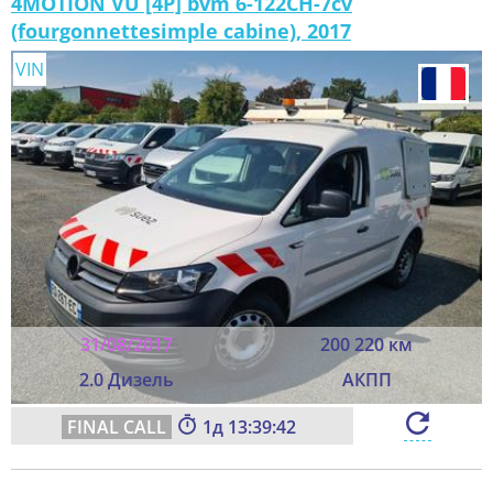
4MOTION VU [4P] bvm 6-122CH-7cv
(fourgonnettesimple cabine), 2017
VIN
31/08/2017
200 220 км
2.0 Дизель
АКПП
1
13:39:40