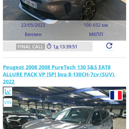
23/05/2023
100 652 км
Бензин
МКПП
1
13:39:49
Peugeot 2008 2008 PureTech 130 S&S EAT8
ALLURE PACK VP [5P] bva 8-130CH-7cv (SUV),
2022
VIN