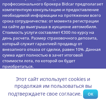
профессионального брокера Bidcar предполагает
компетентную консультацию и предоставление
необходимой информации на протяжении всего
срока сотрудничества: от момента регистрации
на сайте до выигрыша в аукционе автомобиля.
Стоимость услуги составляет €300 по курсу на
день расчета. Размер страховочного депозита,
который служит гарантией продавцу от
внезапного отказа от сделки, равен 10%. Данная
сумма идет полностью в зачет итоговой
стоимости лота, по которой он будет
приобретаться.
После того, как клиент одерживает победу на
аукционе, личный брокер Bidcar подготавливает
Этот сайт использует cookies и
и предоставляет платежные документы для
продолжая им пользоваться вы
осуществления сделки. Чтобы перечислить сумму
подтверждаете свое согласие.
OK
за полное сопровождение, страховочный депозит
и остаток средств за купленный автомобиль,