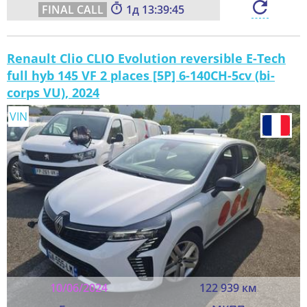
1
13:39:43
Renault Clio CLIO Evolution reversible E-Tech
full hyb 145 VF 2 places [5P] 6-140CH-5cv (bi-
corps VU), 2024
VIN
10/06/2024
122 939 км