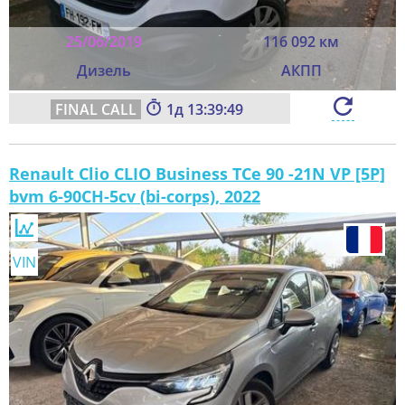
25/06/2019
116 092 км
Дизель
АКПП
1
13:39:47
Renault Clio CLIO Business TCe 90 -21N VP [5P]
bvm 6-90CH-5cv (bi-corps), 2022
VIN