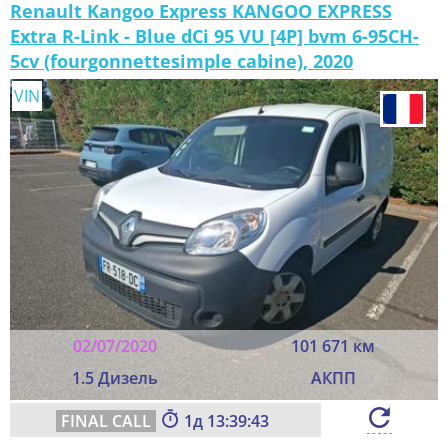
Renault Kangoo Express KANGOO EXPRESS
Extra R-Link - Blue dCi 95 VU [4P] bvm 6-95CH-
5cv (fourgonnettesimple cabine), 2020
VIN
02/07/2020
101 671 км
1.5 Дизель
АКПП
1
13:39:41