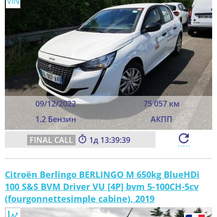
VIN
09/12/2022
75 057 км
1.2 Бензин
АКПП
1
13:39:37
Citroën Berlingo BERLINGO M 650kg BlueHDi
100 S&S BVM Driver VU [4P] bvm 5-100CH-5cv
(fourgonnettesimple cabine), 2019