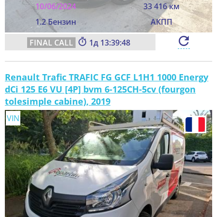
10/06/2024
33 416 км
1.2 Бензин
АКПП
1
13:39:46
Renault Trafic TRAFIC FG GCF L1H1 1000 Energy
dCi 125 E6 VU [4P] bvm 6-125CH-5cv (fourgon
tolesimple cabine), 2019
VIN